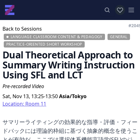
View favor
Op
#204
Back to Sessions
LANGUAGE CLASSROOM CONTENT & PEDAGOGY
GENERAL
PRACTICE-ORIENTED SHORT WORKSHOP
Dual Theoretical Approach to
Summary Writing Instruction
Using SFL and LCT
Pre-recorded Video
Sat, Nov 13, 13:25-13:50
Asia/Tokyo
Location: Room 11
サマリーライティングの効果的な指導・評価・フィー
ドバックには理論的枠組に基づく抽象的概念を使うこ
とが有効だ。ここでは選択体系機能言語学(SFL)のジ