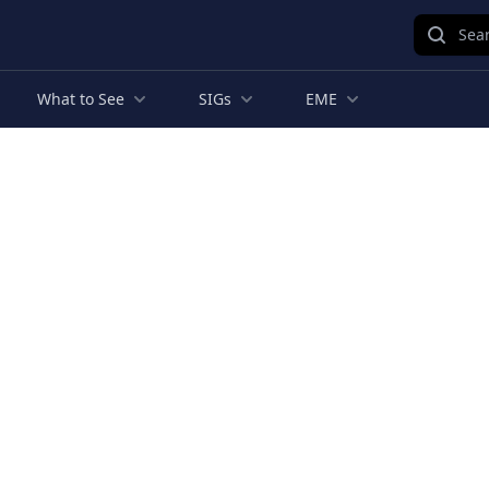
Sear
What to See
SIGs
EME