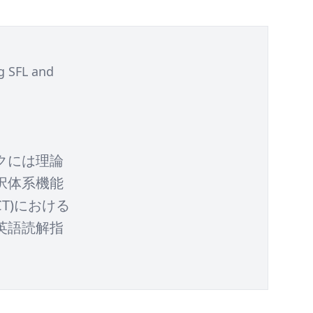
g SFL and
クには理論
択体系機能
T)における
英語読解指