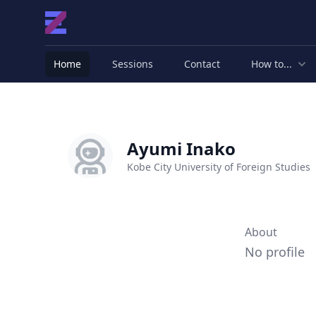
Home
Sessions
Contact
How to...
Ayumi Inako
Kobe City University of Foreign Studies
About
No profile