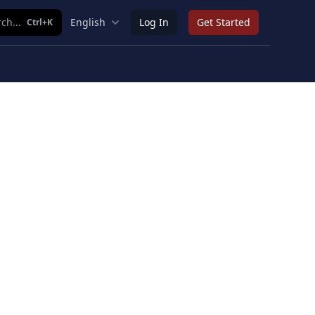
ch...
English
Log In
Get Started
Ctrl+K