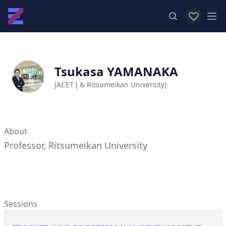
View favor
Op
Tsukasa YAMANAKA
JACET ( & Ritsumeikan University)
About
Professor, Ritsumeikan University
Sessions